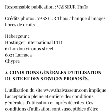
Responsable publication : VASSEUR Thaïs
Crédits photos : VASSEUR Thaïs / banque d’images
libres de droits
Hébergeur :
Hostinger International LTD
61 Lordou Vironos street
6023 Larnaca
Chypre
2. CONDITIONS GÉNÉRALES D’UTILISATION
DU SITE ET DES SERVICES PROPOSÉS.
L’utilisation du site www.thaivasseur.com implique
l’acceptation pleine et entière des conditions
générales d’utilisation ci-après décrites. Ces
conditions d’utilisation sont susceptibles d’être